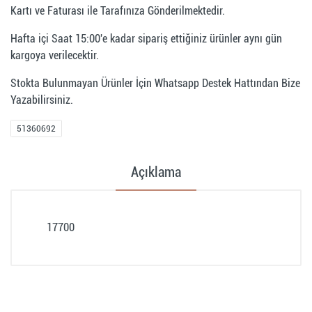
Kartı ve Faturası ile Tarafınıza Gönderilmektedir.
Hafta içi Saat 15:00'e kadar sipariş ettiğiniz ürünler aynı gün
kargoya verilecektir.
Stokta Bulunmayan Ürünler İçin Whatsapp Destek Hattından Bize
Yazabilirsiniz.
51360692
Açıklama
17700
Müşteri Yorumları (0)
Müşteri yorumu bulunamadı. (Yorum yapmak için
giriş yapmalısınız.
Giriş yapmak için tıklayın
)