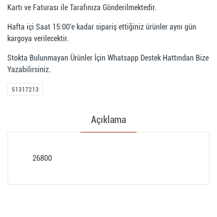
Kartı ve Faturası ile Tarafınıza Gönderilmektedir.
Hafta içi Saat 15:00'e kadar sipariş ettiğiniz ürünler aynı gün
kargoya verilecektir.
Stokta Bulunmayan Ürünler İçin Whatsapp Destek Hattından Bize
Yazabilirsiniz.
51317213
Açıklama
26800
Müşteri Yorumları (0)
Müşteri yorumu bulunamadı. (Yorum yapmak için
giriş yapmalısınız.
Giriş yapmak için tıklayın
)