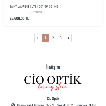
SAINT LAURENT SL731 001 65-05-145
(0 Yorum)
25.600,00 TL
1
2
3
İletişim
Cio Optik
Kazımdirik Mahallesi 372/13 Sokak No 21 Bornova İZMİR