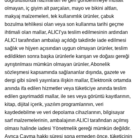
doğrultusunda hazırlanan ve geri gönderilmeye müsait
olmayan, iç giyim alt parçaları, mayo ve bikini altları,
makyaj malzemeleri, tek kullanımlık ürünler, çabuk
bozulma tehlikesi olan veya son kullanma tarihi geçme
ihtimali olan mallar, ALICI’ya teslim edilmesinin ardından
ALICI tarafından ambalajı açıldığı takdirde iade edilmesi
sağlık ve hijyen açısından uygun olmayan ürünler, teslim
edildikten sonra başka ürünlerle karışan ve doğası gereği
ayrıştırılması mümkün olmayan ürünler, Abonelik
sözleşmesi kapsamında sağlananlar dışında, gazete ve
dergi gibi süreli yayınlara ilişkin mallar, Elektronik ortamda
anında ifa edilen hizmetler veya tüketiciye anında teslim
edilen gayrimaddi mallar, ile ses veya görüntü kayıtlarının,
kitap, dijital içerik, yazılım programlarının, veri
kaydedebilme ve veri depolama cihazlarının, bilgisayar
sarf malzemelerinin, ambalajının ALICI tarafından açılmış
olması halinde iadesi Yönetmelik gereği mümkün değildir.
Ayrıca Cayma hakkı süresi sona ermeden önce, tüketicinin